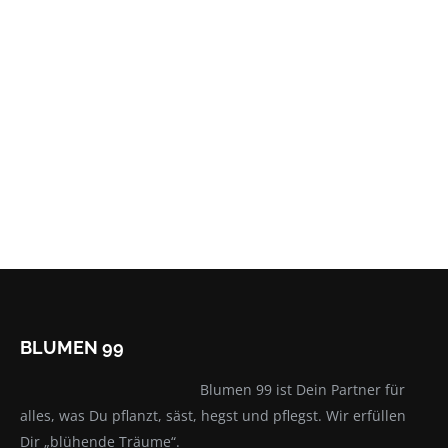
WELT
Wusstet Ihr dass die Anzahl von Hummeln und
Bienen jährlich immer weiter zurückgehen ? Dabei
sind…
Read more
BLUMEN 99
Blumen 99 ist Dein Partner für
alles, was Du pflanzt, säst, hegst und pflegst. Wir erfüllen
Dir „blühende Träume“.