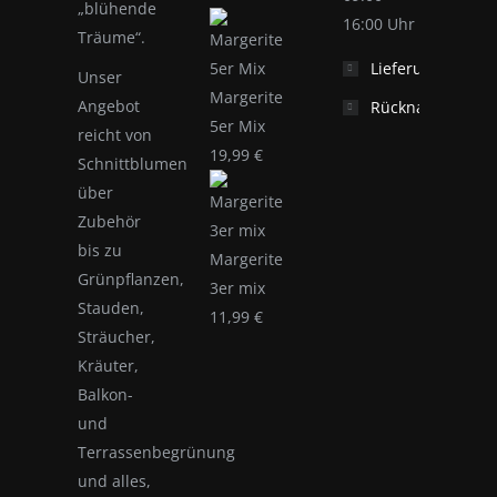
„blühende
16:00 Uhr
Träume“.
Lieferung
Unser
Margerite
Angebot
Rücknahme
5er Mix
reicht von
19,99
€
Schnittblumen
über
Zubehör
bis zu
Margerite
Grünpflanzen,
3er mix
Stauden,
11,99
€
Sträucher,
Kräuter,
Balkon-
und
Terrassenbegrünung
und alles,