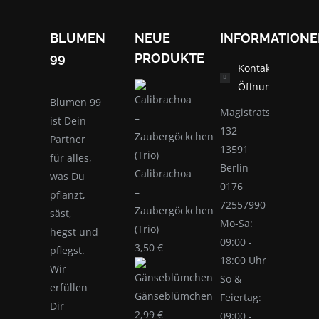
BLUMEN
NEUE
INFORMATION
99
PRODUKTE
Kontakt und
Öffnungszeiten
Blumen 99
Magistratsweg
ist Dein
132
Partner
13591
für alles,
Berlin
Calibrachoa
was Du
0176
–
pflanzt,
72557990
Zaubergöckchen
säst,
Mo-Sa:
(Trio)
hegst und
09:00 -
3,50
€
pflegst.
18:00 Uhr
Wir
So &
erfüllen
Gänseblümchen
Feiertag:
Dir
2,99
€
09:00 -