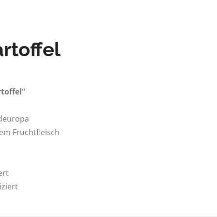
rtoffel
toffel“
rdeuropa
tem Fruchtfleisch
ert
ziert