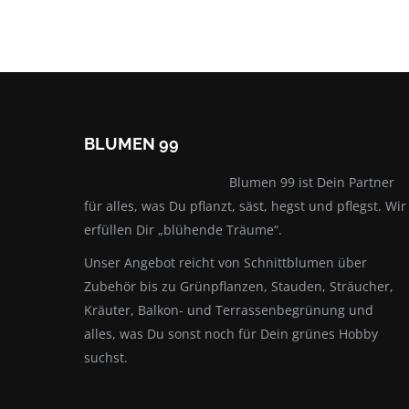
BLUMEN 99
Blumen 99 ist Dein Partner
für alles, was Du pflanzt, säst, hegst und pflegst. Wir
erfüllen Dir „blühende Träume“.
Unser Angebot reicht von Schnittblumen über
Zubehör bis zu Grünpflanzen, Stauden, Sträucher,
Kräuter, Balkon- und Terrassenbegrünung und
alles, was Du sonst noch für Dein grünes Hobby
suchst.