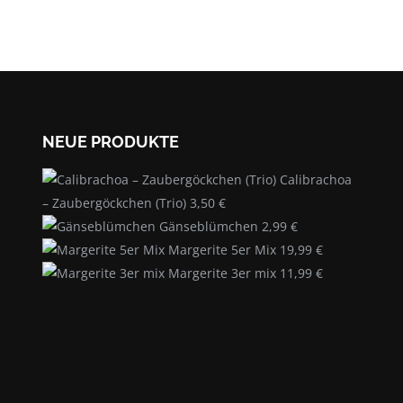
NEUE PRODUKTE
Calibrachoa
– Zaubergöckchen (Trio)
3,50
€
Gänseblümchen
2,99
€
Margerite 5er Mix
19,99
€
Margerite 3er mix
11,99
€